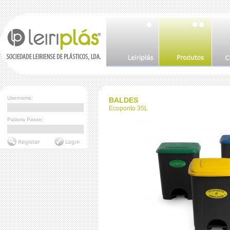
Username:
BALDES
Ecoponto 35L
Palavra Passe: