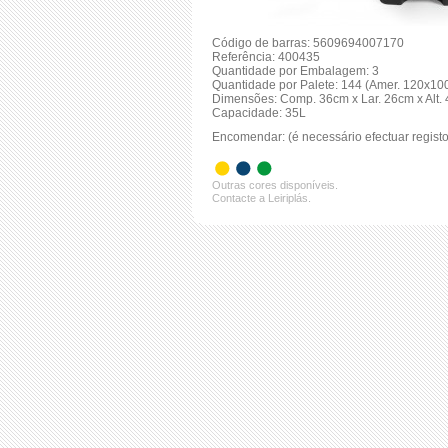
Código de barras: 5609694007170
Referência: 400435
Quantidade por Embalagem: 3
Quantidade por Palete: 144 (Amer. 120x10
Dimensões: Comp. 36cm x Lar. 26cm x Alt.
Capacidade: 35L
Encomendar: (é necessário efectuar registo
Outras cores disponíveis.
Contacte a Leiriplás.