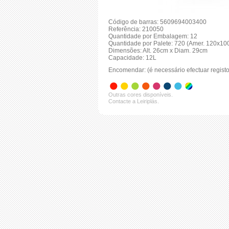
Código de barras: 5609694003400
Referência: 210050
Quantidade por Embalagem: 12
Quantidade por Palete: 720 (Amer. 120x10
Dimensões: Alt. 26cm x Diam. 29cm
Capacidade: 12L
Encomendar: (é necessário efectuar registo
Outras cores disponíveis.
Contacte a Leiriplás.