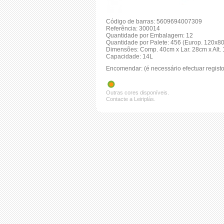
Código de barras: 5609694007309
Referência: 300014
Quantidade por Embalagem: 12
Quantidade por Palete: 456 (Europ. 120x8
Dimensões: Comp. 40cm x Lar. 28cm x Alt.
Capacidade: 14L
Encomendar: (é necessário efectuar registo
Outras cores disponíveis.
Contacte a Leiriplás.