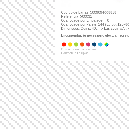
Código de barras: 5609694008818
Referência: 560031
Quantidade por Embalagem: 6
Quantidade por Palete: 144 (Europ. 120x8
Dimensões: Comp. 40cm x Lar. 29cm x Alt.
Encomendar: (é necessário efectuar registo
Outras cores disponíveis.
Contacte a Leiriplás.